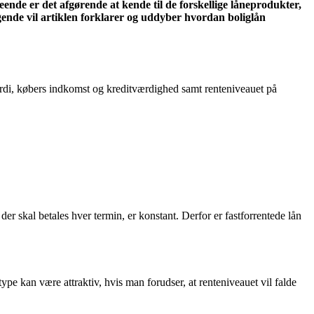
ende er det afgørende at kende til de forskellige låneprodukter,
gende vil artiklen forklarer og uddyber hvordan boliglån
 værdi, købers indkomst og kreditværdighed samt renteniveauet på
 der skal betales hver termin, er konstant. Derfor er fastforrentede lån
pe kan være attraktiv, hvis man forudser, at renteniveauet vil falde