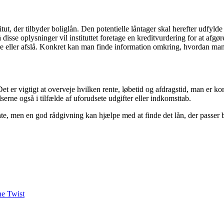
titut, der tilbyder boliglån. Den potentielle låntager skal herefter ud
disse oplysninger vil instituttet foretage en kreditvurdering for at afgø
ere eller afslå. Konkret kan man finde information omkring, hvordan m
et er vigtigt at overveje hvilken rente, løbetid og afdragstid, man er 
elserne også i tilfælde af uforudsete udgifter eller indkomsttab.
te, men en god rådgivning kan hjælpe med at finde det lån, der passer be
ne Twist