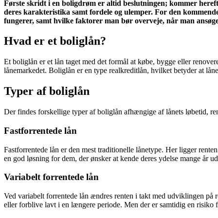
Første skridt i en boligdrøm er altid beslutningen; kommer hereft
deres karakteristika samt fordele og ulemper. For den kommende b
fungerer, samt hvilke faktorer man bør overveje, når man ansøge
Hvad er et boliglån?
Et boliglån er et lån taget med det formål at købe, bygge eller renove
lånemarkedet. Boliglån er en type realkreditlån, hvilket betyder at låne
Typer af boliglån
Der findes forskellige typer af boliglån afhængige af lånets løbetid, r
Fastforrentede lån
Fastforrentede lån er den mest traditionelle lånetype. Her ligger renten
en god løsning for dem, der ønsker at kende deres ydelse mange år ud i
Variabelt forrentede lån
Ved variabelt forrentede lån ændres renten i takt med udviklingen på r
eller forblive lavt i en længere periode. Men der er samtidig en risiko fo