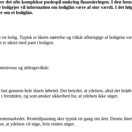
er det ofte komplekse puslespil omkring finansieringen. I den hense
oligejer vil information om boliglån være af stor værdi. I det føl
r om et boliglån.
re en bolig. Typisk er lånets størrelse og vilkår afhængige af boligens
t er sikret med pant i boligen.
enteniveau og afdragsvilkår:
 fast gennem hele lånets løbetid. Det betyder, at ydelsen, altså det beløb
 fremtiden, og som ønsker sikkerhed for, at ydelsen ikke stiger.
entemarkedet. Rentetilpasning sker typisk en gang om året. Denne lånety
r, at ydelsen vil stige, hvis renten stiger.