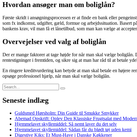
Hvordan ansøger man om boliglån?
Første skridt i ansøgningsprocessen er at finde en bank eller pengeins
som fx indkomst, udgifter, gæld, formue og arbejdssituation. Basert på 
bankens krav, vil man få et lånetilbud, som man kan vælge at accept
Overvejelser ved valg af boliglån
Der er mange faktorer at tage højde for når man skal vælge boliglån. D
rentestigninger i fremtiden, og sikre sig at man har råd til at betale yd
En ringere kreditvurdering kan betyde at man skal betale en højere ren
opsøge professionel hjælp, når man skal vælge boliglån.
Seneste indlæg
Guldsmed Hørsholm: Din Guide til Smukke Smykker
Abemad Opskrift: Oplev Den Klassiske Frugtsalat med Moder
Hjemmelavet skyllemiddel: Så nemt laver du det selv
Hjemmelavet skyllemiddel: Sådan får du blødt tøj uden kemi
Digestive Kiks: Et Must-Have i Danske Køkkener