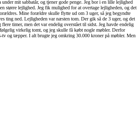
 under mit sabbatår, og tjener gode penge. Jeg bor i en lille lejlighed
n større lejlighed. Jeg fik mulighed for at overtage lejligheden, og det
 forældres. Mine forældre skulle flytte ud om 3 uger, så jeg begyndte
res ting ned. Lejligheden var næsten tom. Der gik så de 3 uger, og det
 flere timer, men det var endelig overstået til sidst. Jeg havde endelig
følgelig virkelig tomt, og jeg skulle få købt nogle møbler. Derfor
rms-tv og tæpper. I alt brugte jeg omkring 30.000 kroner på møbler. Men