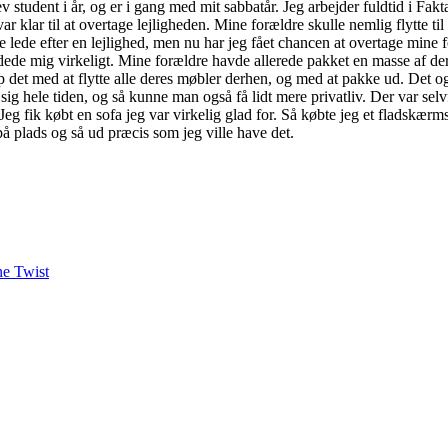
student i år, og er i gang med mit sabbatår. Jeg arbejder fuldtid i Fakta
lar til at overtage lejligheden. Mine forældre skulle nemlig flytte til e
le lede efter en lejlighed, men nu har jeg fået chancen at overtage mine
ædede mig virkeligt. Mine forældre havde allerede pakket en masse af de
alp det med at flytte alle deres møbler derhen, og med at pakke ud. Det og
sig hele tiden, og så kunne man også få lidt mere privatliv. Der var selv
Jeg fik købt en sofa jeg var virkelig glad for. Så købte jeg et fladskæ
på plads og så ud præcis som jeg ville have det.
ne Twist