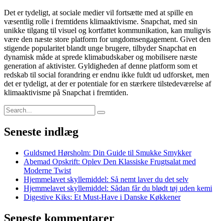
Det er tydeligt, at sociale medier vil fortsætte med at spille en
væsentlig rolle i fremtidens klimaaktivisme. Snapchat, med sin
unikke tilgang til visuel og kortfattet kommunikation, kan muligvis
være den næste store platform for ungdomsengagement. Givet den
stigende popularitet blandt unge brugere, tilbyder Snapchat en
dynamisk måde at sprede klimabudskaber og mobilisere næste
generation af aktivister. Gyldigheden af denne platform som et
redskab til social forandring er endnu ikke fuldt ud udforsket, men
det er tydeligt, at der er potentiale for en stærkere tilstedeværelse af
klimaaktivisme på Snapchat i fremtiden.
Seneste indlæg
Guldsmed Hørsholm: Din Guide til Smukke Smykker
Abemad Opskrift: Oplev Den Klassiske Frugtsalat med
Moderne Twist
Hjemmelavet skyllemiddel: Så nemt laver du det selv
Hjemmelavet skyllemiddel: Sådan får du blødt tøj uden kemi
Digestive Kiks: Et Must-Have i Danske Køkkener
Seneste kommentarer