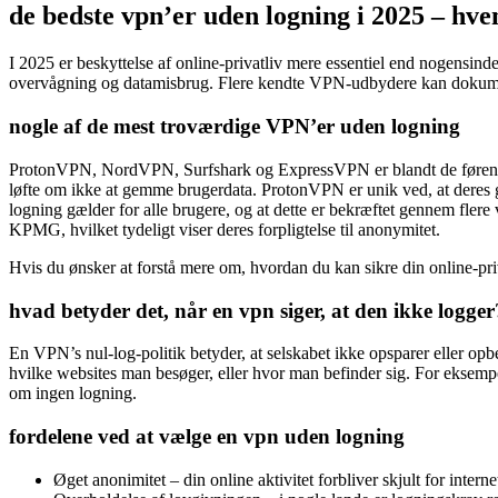
de bedste vpn’er uden logning i 2025 – hve
I 2025 er beskyttelse af online-privatliv mere essentiel end nogensin
overvågning og datamisbrug. Flere kendte VPN-udbydere kan dokumenter
nogle af de mest troværdige VPN’er uden logning
ProtonVPN, NordVPN, Surfshark og ExpressVPN er blandt de førende 
løfte om ikke at gemme brugerdata. ProtonVPN er unik ved, at deres g
logning gælder for alle brugere, og at dette er bekræftet gennem flere
KPMG, hvilket tydeligt viser deres forpligtelse til anonymitet.
Hvis du ønsker at forstå mere om, hvordan du kan sikre din online-
hvad betyder det, når en vpn siger, at den ikke logger
En VPN’s nul-log-politik betyder, at selskabet ikke opsparer eller opbev
hvilke websites man besøger, eller hvor man befinder sig. For eksemp
om ingen logning.
fordelene ved at vælge en vpn uden logning
Øget anonimitet – din online aktivitet forbliver skjult for inte