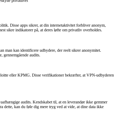
skytte privatlivet
k. Disse apps sikrer, at din internetaktivitet forbliver anonym,
t sikre indikatorer på, at deres løfte om privatliv overholdes.
dan man kan identificere udbydere, der reelt sikrer anonymitet.
rete, gennemgående audits.
eloitte eller KPMG. Disse verifikationer bekræfter, at VPN-udbyderen
, uafhængige audits. Kendskabet til, at en leverandør ikke gemmer
 dette, kan du føle dig mere tryg ved at vide, at dine data ikke