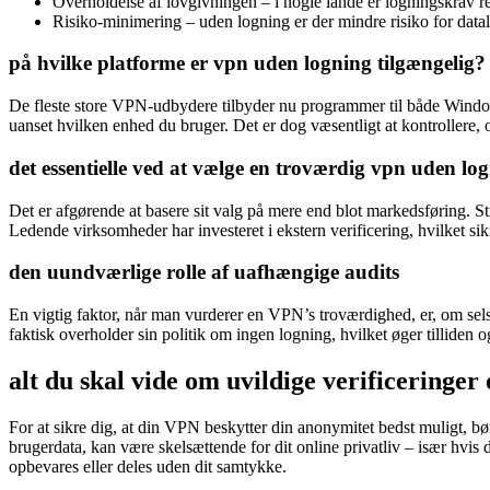
Overholdelse af lovgivningen – i nogle lande er logningskrav re
Risiko-minimering – uden logning er der mindre risiko for data
på hvilke platforme er vpn uden logning tilgængelig?
De fleste store VPN-udbydere tilbyder nu programmer til både Windows
uanset hvilken enhed du bruger. Det er dog væsentligt at kontrollere, 
det essentielle ved at vælge en troværdig vpn uden lo
Det er afgørende at basere sit valg på mere end blot markedsføring. S
Ledende virksomheder har investeret i ekstern verificering, hvilket sik
den uundværlige rolle af uafhængige audits
En vigtig faktor, når man vurderer en VPN’s troværdighed, er, om se
faktisk overholder sin politik om ingen logning, hvilket øger tilliden
alt du skal vide om uvildige verificeringer 
For at sikre dig, at din VPN beskytter din anonymitet bedst muligt, b
brugerdata, kan være skelsættende for dit online privatliv – især hvis
opbevares eller deles uden dit samtykke.